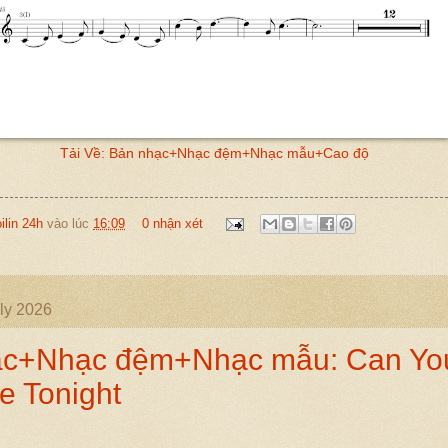
Tải Về: Bản nhạc+Nhạc đệm+Nhạc mẫu+Cao độ
oilin 24h
vào lúc
16:09
0 nhận xét
ly 2026
ạc+Nhạc đệm+Nhạc mẫu: Can You
e Tonight