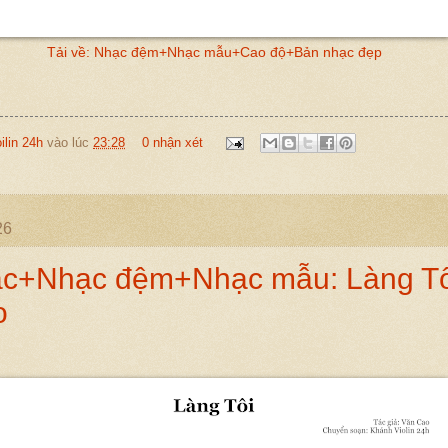
Tải về: Nhạc đệm+Nhạc mẫu+Cao độ+Bản nhạc đẹp
oilin 24h
vào lúc
23:28
0 nhận xét
26
c+Nhạc đệm+Nhạc mẫu: Làng Tô
o