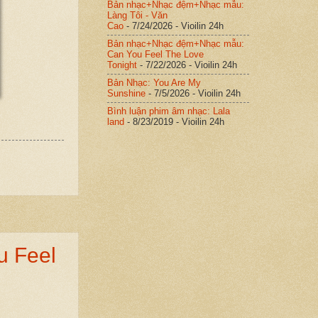
Bản nhạc+Nhạc đệm+Nhạc mẫu:
Làng Tôi - Văn
Cao
- 7/24/2026
- Vioilin 24h
Bản nhạc+Nhạc đệm+Nhạc mẫu:
Can You Feel The Love
Tonight
- 7/22/2026
- Vioilin 24h
Bản Nhạc: You Are My
Sunshine
- 7/5/2026
- Vioilin 24h
Bình luận phim âm nhạc: Lala
land
- 8/23/2019
- Vioilin 24h
 Feel