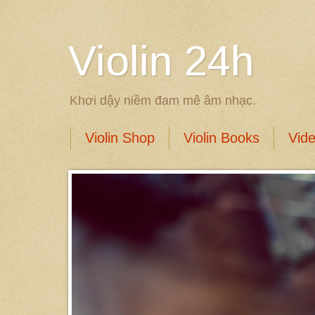
Violin 24h
Khơi dậy niềm đam mê âm nhạc.
Violin Shop
Violin Books
Vid