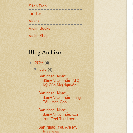
Sách Dịch
Tin Tức
Video
Violin Books
Violin Shop
Blog Archive
▼
2026
(4)
▼
July
(4)
Bản nhạc+Nhạc
đệm+Nhạc mẫu: Nhật
Ký Của Mẹ(Nguyễn ...
Bản nhạc+Nhạc
đệm+Nhạc mẫu: Làng
Tôi - Văn Cao
Bản nhạc+Nhạc
đệm+Nhạc mẫu: Can
You Feel The Love ...
Bản Nhạc: You Are My
Sunshine