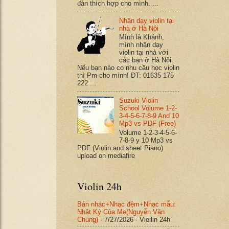
đàn thích hợp cho mình. ...
Nhận dạy violin tại
nhà ở Hà Nội
Mình là Khánh,
mình nhận dạy
violin tại nhà với
các bạn ở Hà Nội.
Nếu bạn nào co nhu cầu học violin
thì Pm cho mình! ĐT: 01635 175
222 ...
Suzuki Violin
School Volume 1-2-
3-4-5-6-7-8-9 And 10
Mp3 vs PDF (Free)
Volume 1-2-3-4-5-6-
7-8-9 y 10 Mp3 vs
PDF (Violin and sheet Piano)
upload on mediafire
Violin 24h
Bản nhạc+Nhạc đệm+Nhạc mẫu:
Nhật Ký Của Mẹ(Nguyễn Văn
Chung)
- 7/27/2026
- Vioilin 24h