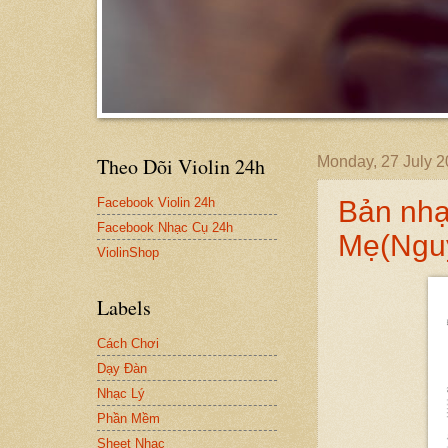
Theo Dõi Violin 24h
Monday, 27 July 
Facebook Violin 24h
Bản nh
Facebook Nhạc Cụ 24h
Mẹ(Ngu
ViolinShop
Labels
Cách Chơi
Dạy Đàn
Nhạc Lý
Phần Mềm
Sheet Nhạc