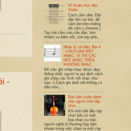
Kĩ thuật chơi đàn
Violin
Cách cầm đàn: Đặt
đàn lên vai trái, để
cằm lên trên miếng
đỡ cằm ( chinrest ).
Tay trái cầm vào cần đàn, làm
nhiệm vụ bấm nốt, còn tay phả...
Nhạc lý cơ bản: Bài 4
- CÁCH GHI NỐT
NHẠC, VỊ TRÍ CÁC
NỐT NHẠC TRÊN
KHUÔNG NHẠC.
Để việc ghi chép nhạc được đẹp,
thống nhất, người ta qui định cách
ghi chép các hình nốt nhạc như
i -
sau: 1.Cách ghi đuôi nốt không có
dấu móc...
Bán đàn violin dành
cho người mới tập
chơi.
Khi mới bắt đầu tập
chơi bất cứ một
loại nhạc cụ nào,
người nghệ sĩ thường hay băn
khoan trong việc chọn ra một cây