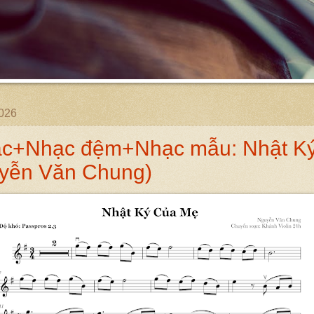
2026
ạc+Nhạc đệm+Nhạc mẫu: Nhật K
yễn Văn Chung)