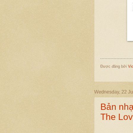
Được đăng bởi
Vi
Wednesday, 22 Ju
Bản nh
The Lov