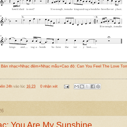
: Bản nhạc+Nhạc đệm+Nhạc mẫu+Cao độ: Can You Feel The Love Ton
oilin 24h
vào lúc
16:23
0 nhận xét
26
c: You Are My Sunshine