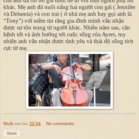
cha anh đã rời bỏ gia đình để đi với một người phụ nữ
khác. Mẹ anh đã nuôi nấng hai người con gái ( Jennifer
và Delsenia) và con trai ( ở nhà mẹ anh hay gọi anh là
“Tony”) với niềm tin rằng gia đình mình vẫn nhận
được sự tôn trọng từ người khác. Nhiều năm sau, căn
bệnh tới và ảnh hưởng tới cuộc sống của Ayers, tuy
nhiên anh vẫn nhận được tình yêu và thái độ sống tích
cực từ mẹ.
Muối
vào lúc
22:54
No comments:
Share