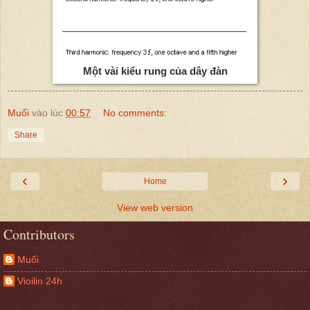
Một vài kiểu rung của dây đàn
Muối
vào lúc
00:57
No comments:
Share
‹
›
Home
View web version
Contributors
Muối
Vioilin 24h