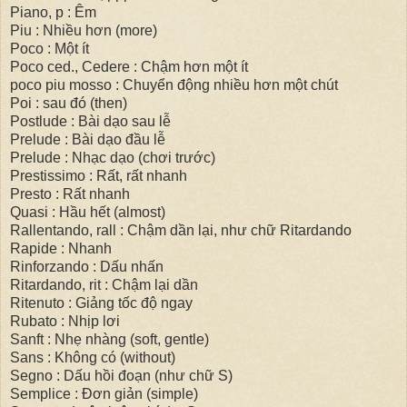
Piano, p : Êm
Piu : Nhiều hơn (more)
Poco : Một ít
Poco ced., Cedere : Chậm hơn một ít
poco piu mosso : Chuyển động nhiều hơn một chút
Poi : sau đó (then)
Postlude : Bài dạo sau lễ
Prelude : Bài dạo đầu lễ
Prelude : Nhạc dạo (chơi trước)
Prestissimo : Rất, rất nhanh
Presto : Rất nhanh
Quasi : Hầu hết (almost)
Rallentando, rall : Chậm dần lại, như chữ Ritardando
Rapide : Nhanh
Rinforzando : Dấu nhấn
Ritardando, rit : Chậm lại dần
Ritenuto : Giảng tốc độ ngay
Rubato : Nhịp lơi
Sanft : Nhẹ nhàng (soft, gentle)
Sans : Không có (without)
Segno : Dấu hồi đoạn (như chữ S)
Semplice : Đơn giản (simple)