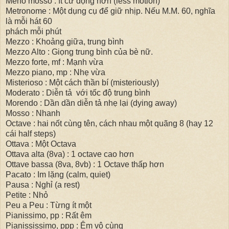
Meno mosso : ít cử động hơn (less motion)
Metronome : Một dụng cụ để giữ nhịp. Nếu M.M. 60, nghĩa
là mỗi hát 60
phách mỗi phút
Mezzo : Khoảng giữa, trung bình
Mezzo Alto : Giọng trung bình của bè nữ.
Mezzo forte, mf : Mạnh vừa
Mezzo piano, mp : Nhẹ vừa
Misterioso : Một cách thần bí (misteriously)
Moderato : Diễn tả với tốc độ trung bình
Morendo : Dần dần diễn tả nhẹ lại (dying away)
Mosso : Nhanh
Octave : hai nốt cùng tên, cách nhau một quãng 8 (hay 12
cái half steps)
Ottava : Một Octava
Ottava alta (8va) : 1 octave cao hơn
Ottave bassa (8va, 8vb) : 1 Octave thấp hơn
Pacato : Im lặng (calm, quiet)
Pausa : Nghỉ (a rest)
Petite : Nhỏ
Peu a Peu : Từng ít một
Pianissimo, pp : Rất êm
Pianississimo, ppp : Êm vô cùng