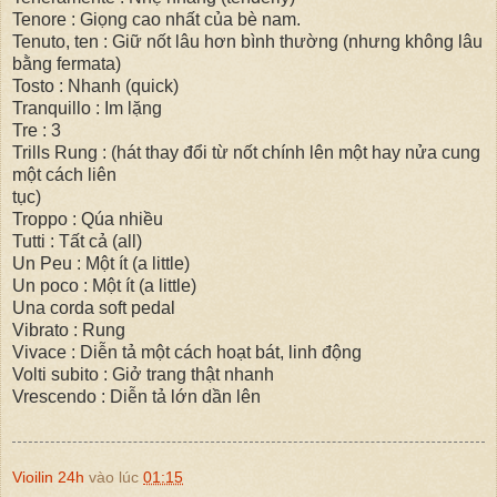
Tenore : Giọng cao nhất của bè nam.
Tenuto, ten : Giữ nốt lâu hơn bình thường (nhưng không lâu
bằng fermata)
Tosto : Nhanh (quick)
Tranquillo : Im lặng
Tre : 3
Trills Rung : (hát thay đổi từ nốt chính lên một hay nửa cung
một cách liên
tục)
Troppo : Qúa nhiều
Tutti : Tất cả (all)
Un Peu : Một ít (a little)
Un poco : Một ít (a little)
Una corda soft pedal
Vibrato : Rung
Vivace : Diễn tả một cách hoạt bát, linh động
Volti subito : Giở trang thật nhanh
Vrescendo : Diễn tả lớn dần lên
Vioilin 24h
vào lúc
01:15