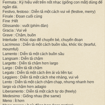
Fermata : Ký hiệu viết trên nốt nhạc (giống con mắt) dùng để
ngân dài.
Festivo, festoso : Diễn tả một cách vui vẻ (festive, merry)
Finale : Đọan cuối cùng
Fine :Hết
Glissando : vuốt (phím đàn)
Gracia : Vui vẻ
Grave : Chậm, buồn
Interlude : Khúc dạo để chuyển bè, chuyển đoạn
Lacrimoso : Diễn tả một cách buồn sầu, khóc lóc (tearful,
mournful)
Lamento : Diễn tả một cách buồn sầu
Langsam : Diễn tả chậm
Largetto : Diễn tả chậm hơn largo
Largo : Diễn tả rất chậm
Legato : Diễn tả một cách êm ái và liên tục
Leggiero : Diễn tả một cách nhẹ nhàng, vui vẻ
Lento : Diễn tả một cách chậm chạp, nhưng nhanh hơn
largo và chậm hơn adagio
Liberamento : Diễn tả một cách tự do (freely)
Medesimo : Giống nhau (the same)
Meno : Ít hơn