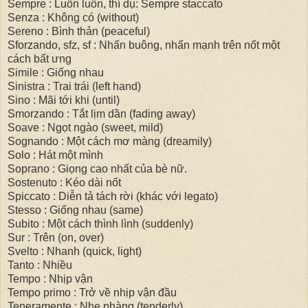
Sempre : Luôn luôn, thí dụ: Sempre staccato
Senza : Không có (without)
Sereno : Bình thản (peaceful)
Sforzando, sfz, sf : Nhấn buông, nhấn mạnh trên nốt một
cách bất ưng
Simile : Giống nhau
Sinistra : Trai trái (left hand)
Sino : Mãi tới khi (until)
Smorzando : Tắt lịm dần (fading away)
Soave : Ngọt ngào (sweet, mild)
Sognando : Một cách mơ màng (dreamily)
Solo : Hát một mình
Soprano : Giọng cao nhất của bè nữ.
Sostenuto : Kéo dài nốt
Spiccato : Diễn tả tách rời (khác với legato)
Stesso : Giống nhau (same)
Subito : Một cách thình lình (suddenly)
Sur : Trên (on, over)
Svelto : Nhanh (quick, light)
Tanto : Nhiều
Tempo : Nhịp vận
Tempo primo : Trở về nhịp vận đầu
Teneramente : Nhẹ nhàng (tenderly)