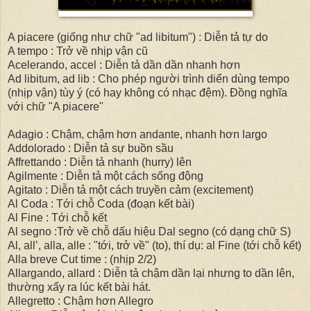
A piacere (giống như chữ "ad libitum") : Diễn tả tự do
A tempo : Trở về nhịp vận cũ
Acelerando, accel : Diễn tả dần dần nhanh hơn
Ad libitum, ad lib : Cho phép người trình diển dùng tempo
(nhịp vận) tùy ý (có hay không có nhạc đệm). Đồng nghĩa
với chữ "A piacere"
Adagio : Chậm, chậm hơn andante, nhanh hơn largo
Addolorado : Diễn tả sự buồn sầu
Affrettando : Diễn tả nhanh (hurry) lên
Agilmente : Diễn tả một cách sống động
Agitato : Diễn tả một cách truyền cảm (excitement)
Al Coda : Tới chỗ Coda (đoạn kết bài)
Al Fine : Tới chỗ kết
Al segno :Trở về chỗ dấu hiệu Dal segno (có dạng chữ S)
Al, all’, alla, alle : "tới, trở về" (to), thí dụ: al Fine (tới chỗ kết)
Alla breve Cut time : (nhịp 2/2)
Allargando, allard : Diễn tả chậm dần lại nhưng to dần lên,
thường xẩy ra lúc kết bài hát.
Allegretto : Chậm hơn Allegro