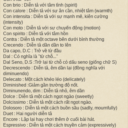
Con brio : Diễn tả với tâm tình (spirit)
Con calore : Diễn tả với sự ân cần, nhiệt tâm (warmth)
Con intensita : Diễn tả với sự mạnh mẽ, kiên cường
(intensity)
Con moto : Diễn tả với sự chuyển động (motion)
Con spirito : Diễn tả với tâm hồn
Contra : Diễn tả một octave bên dưới bình thường
Crecendo : Diễn tả dần dần to lên
Da capo, D.C : Trở về từ đầu
Dal : Có nghĩa là "từ chỗ..."
Dal Seno, D.S :Trở lại từ chỗ có dấu seno (giống chữ S)
Decrescendo : Diễn tả, êm dần lại (đồng nghĩa với
diminuendo)
Delecato : Một cách khéo léo (delicately)
Diminished :Giảm gần trường độ nốt.
Diminunendo, dim : Diễn tả nhỏ, êm dần
Dolce : Diễn tả một cách ngọt ngào (sweetly)
Dolcissimo : Diễn tả một cách rất ngọt ngào.
Dolosoro : Diễn tả một cách buồn sầu (sadly, mournfully)
Duet : Hai người diễn tả
Encore : Lập lại hay chơi thêm ở cuối bài hát.
Espressivo : Diễn tả một cách truyền cảm (expressively)