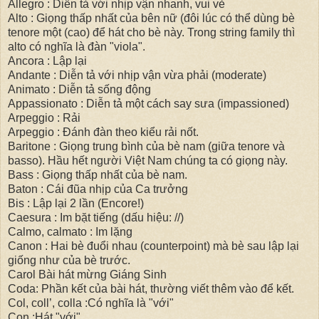
Allegro : Diễn tả với nhịp vận nhanh, vui vẻ
Alto : Giọng thấp nhất của bên nữ (đôi lúc có thể dùng bè
tenore một (cao) để hát cho bè này. Trong string family thì
alto có nghĩa là đàn "viola".
Ancora : Lập lại
Andante : Diễn tả với nhịp vận vừa phải (moderate)
Animato : Diễn tả sống động
Appassionato : Diễn tả một cách say sưa (impassioned)
Arpeggio : Rải
Arpeggio : Đánh đàn theo kiểu rải nốt.
Baritone : Giọng trung bình của bè nam (giữa tenore và
basso). Hầu hết người Việt Nam chúng ta có giọng này.
Bass : Giọng thấp nhất của bè nam.
Baton : Cái đũa nhịp của Ca trưởng
Bis : Lập lại 2 lần (Encore!)
Caesura : Im bặt tiếng (dấu hiệu: //)
Calmo, calmato : Im lặng
Canon : Hai bè đuổi nhau (counterpoint) mà bè sau lập lại
giống như của bè trước.
Carol Bài hát mừng Giáng Sinh
Coda: Phần kết của bài hát, thường viết thêm vào để kết.
Col, coll’, colla :Có nghĩa là "với"
Con :Hát "với"